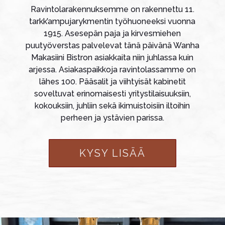
Ravintolarakennuksemme on rakennettu 11.
tarkk’ampujarykmentin työhuoneeksi vuonna
1915. Asesepän paja ja kirvesmiehen
puutyöverstas palvelevat tänä päivänä Wanha
Makasiini Bistron asiakkaita niin juhlassa kuin
arjessa. Asiakaspaikkoja ravintolassamme on
lähes 100. Pääsalit ja viihtyisät kabinetit
soveltuvat erinomaisesti yritystilaisuuksiin,
kokouksiin, juhliin sekä ikimuistoisiin iltoihin
perheen ja ystävien parissa.
KYSY LISÄÄ