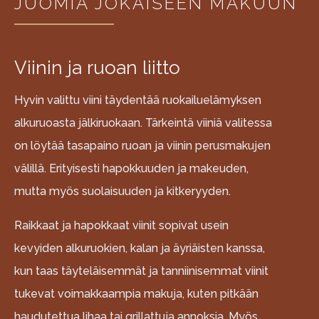
JUOMIA JOKAISEEN MAKUUN
Viinin ja ruoan liitto
Hyvin valittu viini täydentää ruokailuelämyksen
alkuruoasta jälkiruokaan. Tärkeintä viiniä valitessa
on löytää tasapaino ruoan ja viinin perusmakujen
välillä. Erityisesti hapokkuuden ja makeuden,
mutta myös suolaisuuden ja kitkeryyden.
Raikkaat ja hapokkaat viinit sopivat usein
kevyiden alkuruokien, kalan ja äyriäisten kanssa,
kun taas täyteläisemmät ja tanniinisemmat viinit
tukevat voimakkaampia makuja, kuten pitkään
haudutettua lihaa tai grillattuja annoksia. Myös