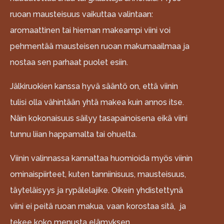
ruoan mausteisuus vaikuttaa valintaan:
aromaattinen tai hieman makeampi viini voi
pehmentää mausteisen ruoan makumaailmaa ja
nostaa sen parhaat puolet esiin.
Jälkiruokien kanssa hyvä sääntö on, että viinin
tulisi olla vähintään yhtä makea kuin annos itse.
Näin kokonaisuus säilyy tasapainoisena eikä viini
tunnu liian happamalta tai ohuelta.
Viinin valinnassa kannattaa huomioida myös viinin
ominaispiirteet, kuten tanniinisuus, mausteisuus,
täyteläisyys ja rypälelajike. Oikein yhdistettynä
viini ei peitä ruoan makua, vaan korostaa sitä, ja
tekee koko menusta elämyksen.