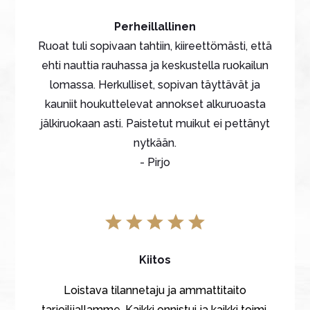
Perheillallinen
Ruoat tuli sopivaan tahtiin, kiireettömästi, että
ehti nauttia rauhassa ja keskustella ruokailun
lomassa. Herkulliset, sopivan täyttävät ja
kauniit houkuttelevat annokset alkuruoasta
jälkiruokaan asti. Paistetut muikut ei pettänyt
nytkään.
- Pirjo
Kiitos
Loistava tilannetaju ja ammattitaito
tarjoilijallamme. Kaikki onnistui ja kaikki toimi,